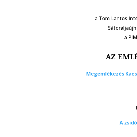
a Tom Lantos Inté
Sátoraljaújh
a PIM
AZ EML
Megemlékezés Kaesz
A zsid