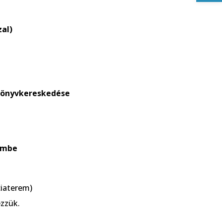
zal)
könyvkereskedése
rembe
iaterem)
ezzük.