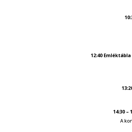
10:
12:40 Emléktábl
13:2
14:30 –
A kon