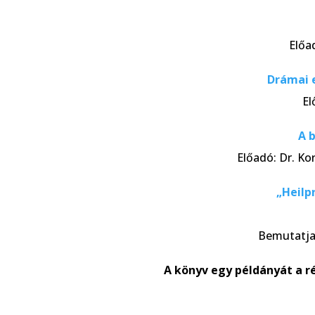
Előa
Drámai e
El
A 
Előadó: Dr. Ko
„Heilp
Bemutatja 
A könyv egy példányát a 