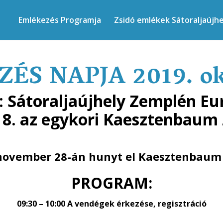
Emlékezés Programja
Zsidó emlékek Sátoraljaújh
ÉS NAPJA 2019. okt
: Sátoraljaújhely Zemplén Eu
18. az egykori Kaesztenbaum 
 november 28-án hunyt el Kaesztenbaum
PROGRAM:
09:30 – 10:00 A vendégek érkezése, regisztráció