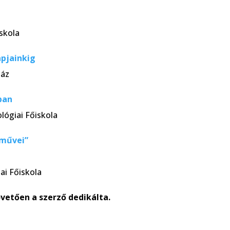
skola
apjainkig
ház
ban
lógiai Főiskola
 művei”
ai Főiskola
etően a szerző dedikálta.