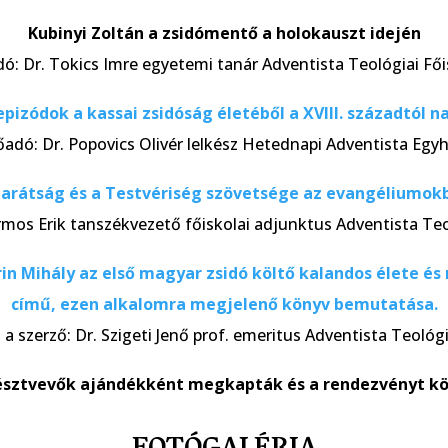
Kubinyi Zoltán a zsidómentő a holokauszt idején
dó: Dr. Tokics Imre egyetemi tanár Adventista Teológiai Fői
pizódok a kassai zsidóság életéből a XVIII. századtól n
őadó: Dr. Popovics Olivér lelkész Hetednapi Adventista Egy
barátság és a Testvériség szövetsége az evangéliumok
rmos Erik tanszékvezető főiskolai adjunktus Adventista Teo
rin Mihály az első magyar zsidó költő kalandos élete és
című, ezen alkalomra megjelenő könyv bemutatása.
a szerző: Dr. Szigeti Jenő prof. emeritus Adventista Teológi
résztvevők ajándékként megkapták és a rendezvényt köv