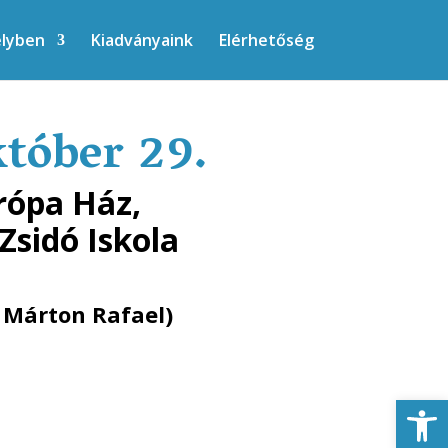
elyben
Kiadványaink
Elérhetőség
óber 29.
rópa Ház,
Zsidó Iskola
 Márton Rafael)
Eszk