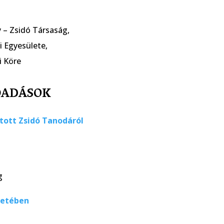
 – Zsidó Társaság,
i Egyesülete,
i Köre
ŐADÁSOK
ott Zsidó Tanodáról
g
letében