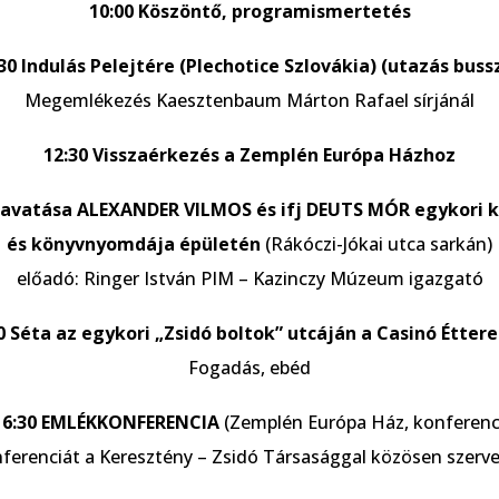
10:00 Köszöntő, programismertetés
30 Indulás Pelejtére (Plechotice Szlovákia) (utazás buss
Megemlékezés Kaesztenbaum Márton Rafael sírjánál
12:30 Visszaérkezés a Zemplén Európa Házhoz
a avatása ALEXANDER VILMOS és ifj DEUTS MÓR egykori 
és könyvnyomdája épületén
(Rákóczi-Jókai utca sarkán)
előadó: Ringer István PIM – Kazinczy Múzeum igazgató
0 Séta az egykori „Zsidó boltok” utcáján a Casinó Étte
Fogadás, ebéd
 16:30 EMLÉKKONFERENCIA
(Zemplén Európa Ház, konferenc
ferenciát a Keresztény – Zsidó Társasággal közösen szerv