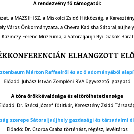
A rendezvény fő támogatói:
zet, a MAZSIHISZ, a Miskolci Zsidó Hitközség, a Keresztény
ely Város Önkormányzata, a Chevra Kadisha Sátoraljaújhely
 Kazinczy Ferenc Múzeuma, a Sátoraljaújhelyi Diákok Barát
ÉKKONFERENCIÁN ELHANGZOTT EL
tenbaum Márton Raffaelről és az ő adományából alapít
Előadó: Juhász István Zempléni RVA ügyvezető igazgató
A tóra örökkévalósága és eltörölhetetlensége
Előadó: Dr. Szécsi József főtitkár, Keresztény Zsidó Társasá
óság szerepe Sátoraljaújhely gazdasági és társadalmi é
Előadó: Dr. Csorba Csaba történész, régész, levéltáros