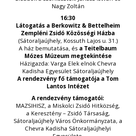
Nagy Zoltán
16:30
Látogatás a Berkowitz & Bettelheim
Zempléni Zsidó Közösségi Házba
(Sátoraljaújhely, Kossuth Lajos u. 31.)
A ház bemutatása, és
a Teitelbaum
Mózes Múzeum megtekintése
Házigazda: Varga Elek elnök Chevra
Kadisha Egyesület Sátoraljaújhely
A rendezvény fő támogatója a Tom
Lantos Intézet
A rendezvény támogatói:
MAZSIHISZ, a Miskolci Zsidó Hitközség,
a Keresztény – Zsidó Társaság,
Sátoraljaújhely Város Önkormányzata, a
Chevra Kadisha Sátoraljaújhelyi
Egyesülete,