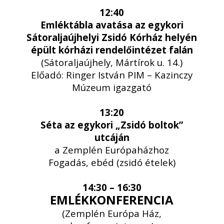
12:40
Emléktábla avatása az egykori
Sátoraljaújhelyi Zsidó Kórház helyén
épült kórházi rendelőintézet falán
(Sátoraljaújhely, Mártírok u. 14.)
Előadó: Ringer István PIM – Kazinczy
Múzeum igazgató
13:20
Séta az egykori „Zsidó boltok”
utcáján
a Zemplén Európaházhoz
Fogadás, ebéd (zsidó ételek)
14:30 – 16:30
EMLÉKKONFERENCIA
(Zemplén Európa Ház,