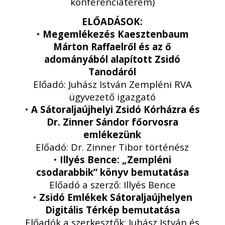
konferenciaterem)
ELŐADÁSOK:
•
Megemlékezés Kaesztenbaum
Márton Raffaelről és az ő
adományából alapított Zsidó
Tanodáról
Előadó: Juhász István Zempléni RVA
ügyvezető igazgató
•
A Sátoraljaújhelyi Zsidó Kórházra és
Dr. Zinner Sándor főorvosra
emlékezünk
Előadó: Dr. Zinner Tibor történész
•
Illyés Bence: „Zempléni
csodarabbik” könyv bemutatása
Előadó a szerző: Illyés Bence
•
Zsidó Emlékek Sátoraljaújhelyen
Digitális Térkép bemutatása
Előadók a szerkesztők: Juhász István és