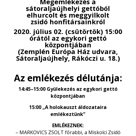
Megemlékezés a
sátoraljaújhelyi gettóból
elhurcolt és meggyilkolt
zsidó honfitársainkról
2020. július 02. (csütörtök) 15:00
órától az egykori gettó
központjában
(Zemplén Európa Ház udvara,
Sátoraljaújhely, Rákóczi u. 18.)
Az emlékezés délutánja:
14:45–15:00 Gyülekezés az egykori gettó
központjában
15:00 „A holokauszt áldozataira
emlékeztünk”
EMLÉKEZNEK:
– MARKOVICS ZSOLT főrabbi, a Miskolci Zsidó