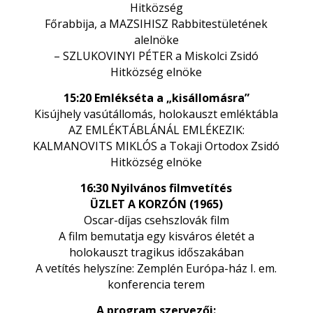
Hitközség
Főrabbija, a MAZSIHISZ Rabbitestületének
alelnöke
– SZLUKOVINYI PÉTER a Miskolci Zsidó
Hitközség elnöke
15:20 Emlékséta a „kisállomásra”
Kisújhely vasútállomás, holokauszt emléktábla
AZ EMLÉKTÁBLÁNÁL EMLÉKEZIK:
KALMANOVITS MIKLÓS a Tokaji Ortodox Zsidó
Hitközség elnöke
16:30 Nyilvános filmvetítés
ÜZLET A KORZÓN (1965)
Oscar-díjas csehszlovák film
A film bemutatja egy kisváros életét a
holokauszt tragikus időszakában
A vetítés helyszíne: Zemplén Európa-ház I. em.
konferencia terem
A program szervezői: