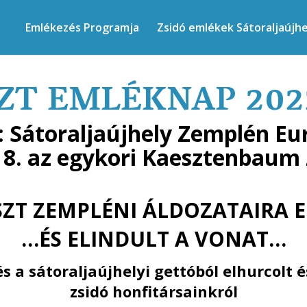
Emlékezés Programja
Zsidó emlékek Sátoraljaújh
T EMLÉKNAP 2022. 
: Sátoraljaújhely Zemplén Eu
18. az egykori Kaesztenbaum 
ZT ZEMPLÉNI ÁLDOZATAIRA 
…ÉS ELINDULT A VONAT…
 a sátoraljaújhelyi gettóból elhurcolt é
zsidó honfitársainkról