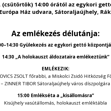
. (csütörtök) 14:00 órától az egykori ge
urópa Ház udvara, Sátoraljaújhely, Rákó
Az emlékezés délutánja:
00–14:30 Gyülekezés az egykori gettó központj
14:30 „A holokauszt áldozataira emlékeztünk”
EMLÉKEZIK:
VICS ZSOLT főrabbi, a Miskolci Zsidó Hitközség
F
– ZINNER TIBOR Sátoraljaújhely város díszpolgára
15:00 Emlékséta a „kisállomásra”
Kisújhely vasútállomás, holokauszt emléktábla