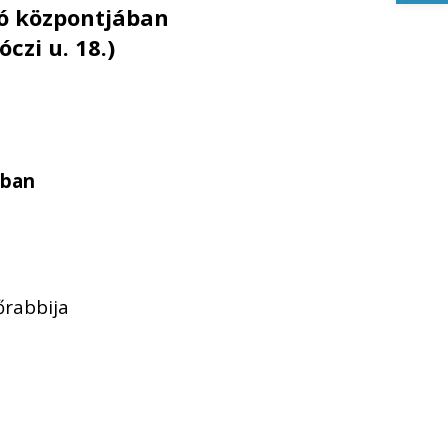
ttó központjában
czi u. 18.)
ában
őrabbija