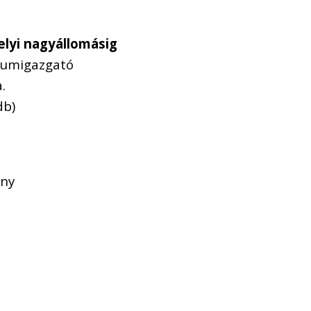
helyi nagyállomásig
iumigazgató
.
db)
ány