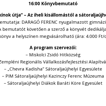
16:00 Könyvbemutató
ínok útja” – Az iheli kisállomástól a sátoraljaúj
bemutatja: DARAGÓ FERENC nyugalmazott gimnáz
A bemutatót követően a szerző a könyvét dedikálja
könyv a helyszínen megvásárolható (ára: 4.000 Ft/
A program szervezői:
– Miskolci Zsidó Hitközség
Zempléni Regionális Vállalkozásfejlesztési Alapítv
– „Chevra Kadisha” Sátoraljaújhelyi Egyesülete
– PIM Sátoraljaújhelyi Kazinczy Ferenc Múzeuma
– Sátoraljaújhelyi Diákok Baráti Köre Egyesület