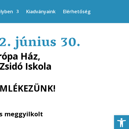
elyben
Kiadványaink
Elérhetőség
június 30.
rópa Ház,
Zsidó Iskola
EMLÉKEZÜNK!
s meggyilkolt
Eszkö