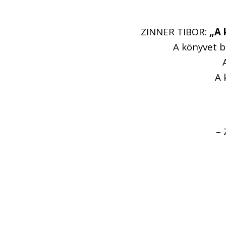
ZINNER TIBOR:
„A k
A könyvet 
A 
– 